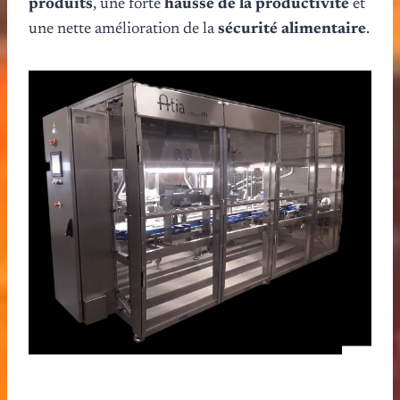
produits
, une forte
hausse de la productivité
et
une nette amélioration de la
sécurité alimentaire
.