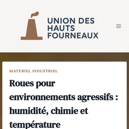
Aller
au
contenu
MATÉRIEL INDUSTRIEL
Roues pour
environnements agressifs :
humidité, chimie et
température